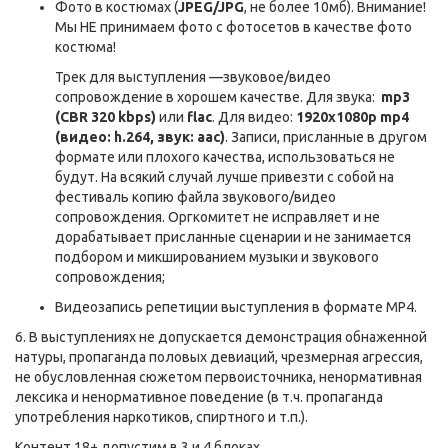
Фото в костюмах (
JPEG/JPG
, не более 10мб). Внимание!
Мы НЕ принимаем фото с фотосетов в качестве фото
костюма!
Трек для выступления —звуковое/видео
сопровождение в хорошем качестве. Для звука:
mp3
(CBR 320 kbps)
или
flac
. Для видео:
1920x1080p mp4
(видео: h.264, звук: aac)
. Записи, присланные в другом
формате или плохого качества, использоваться не
будут. На всякий случай лучше привезти с собой на
фестиваль копию файла звукового/видео
сопровождения. Оргкомитет не исправляет и не
дорабатывает присланные сценарии и не занимается
подбором и микшированием музыки и звукового
сопровождения;
Видеозапись репетиции выступления в формате MP4.
6. В выступлениях не допускается демонстрация обнаженной
натуры, пропаганда половых девиаций, чрезмерная агрессия,
не обусловленная сюжетом первоисточника, ненормативная
лексика и ненормативное поведение (в т.ч. пропаганда
употребления наркотиков, спиртного и т.п.).
Контент 18+ допустим в 3 и 4 блоках.