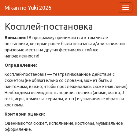
Mikan no Yuki 2026
Toggl
navig
Косплей-постановка
Внимание!
В программу принимаются в том числе
постановки, которые ранее были показаны и/или занимали
призовые места на других фестивалях той же
направленности!
Определение:
Косплей-постановка — театрализованное действие с
сюжетом (не обязательно со словами, может быть и
пантомима, важно, чтобы прослеживалась сюжетная линия).
Необходима очевидность первоисточника (аниме, манга, J-
rock, игры, комиксы, сериалы, и т.п.) и узнаваемые образы и
костюмы.
Критерии оценки:
Оцениваются сюжет, исполнение, костюмы, музыкальное
оформление.