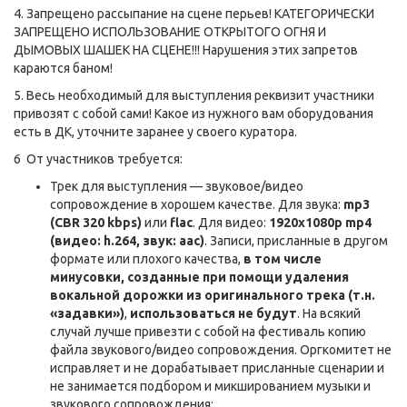
4. Запрещено рассыпание на сцене перьев! КАТЕГОРИЧЕСКИ
ЗАПРЕЩЕНО ИСПОЛЬЗОВАНИЕ ОТКРЫТОГО ОГНЯ И
ДЫМОВЫХ ШАШЕК НА СЦЕНЕ!!! Нарушения этих запретов
караются баном!
5. Весь необходимый для выступления реквизит участники
привозят с собой сами! Какое из нужного вам оборудования
есть в ДК, уточните заранее у своего куратора.
6 От участников требуется:
Трек для выступления — звуковое/видео
сопровождение в хорошем качестве. Для звука:
mp3
(CBR 320 kbps)
или
flac
. Для видео:
1920x1080p mp4
(видео: h.264, звук: aac)
. Записи, присланные в другом
формате или плохого качества,
в том числе
минусовки, созданные при помощи удаления
вокальной дорожки из оригинального трека
(т.н.
«задавки»)
,
использоваться не будут
. На всякий
случай лучше привезти с собой на фестиваль копию
файла звукового/видео сопровождения. Оргкомитет не
исправляет и не дорабатывает присланные сценарии и
не занимается подбором и микшированием музыки и
звукового сопровождения;